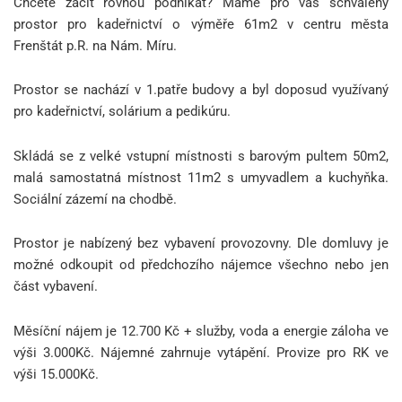
Chcete začít rovnou podnikat? Máme pro vás schválený
prostor pro kadeřnictví o výměře 61m2 v centru města
Frenštát p.R. na Nám. Míru.
Prostor se nachází v 1.patře budovy a byl doposud využívaný
pro kadeřnictví, solárium a pedikúru.
Skládá se z velké vstupní místnosti s barovým pultem 50m2,
malá samostatná místnost 11m2 s umyvadlem a kuchyňka.
Sociální zázemí na chodbě.
Prostor je nabízený bez vybavení provozovny. Dle domluvy je
možné odkoupit od předchozího nájemce všechno nebo jen
část vybavení.
Měsíční nájem je 12.700 Kč + služby, voda a energie záloha ve
výši 3.000Kč. Nájemné zahrnuje vytápění. Provize pro RK ve
výši 15.000Kč.