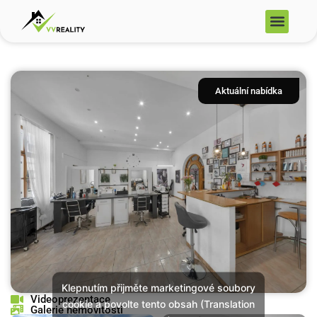
Přeskočit
Men
na
obsah
Aktuální nabídka
Klepnutím přijměte marketingové soubory
Videoprezentace
cookie a povolte tento obsah (Translation
Galerie nemovitosti