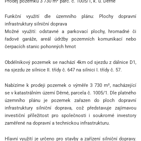
Prodej pozemku 3 730 m² parc. č. 1005/1, k. ú. Děrné
Funkční využití dle územního plánu: Plochy dopravní
infrastruktury silniční doprava
Možné využití: odstavné a parkovací plochy, hromadné či
řadové garáže, areál údržby pozemních komunikací nebo
čerpacích stanic pohonných hmot
Obdélnikový pozemek se nachází 4km od sjezdu z dálnice D1,
na sjezdu ze silnice II. třídy č. 647 na silnici I. třídy č. 57.
Nabízíme k prodeji pozemek o výměře 3 730 m², nacházející
se v katastrálním území Děrné, parcela č. 1005/1. Dle platného
územního plánu je pozemek zařazen do ploch dopravní
infrastruktury silniční doprava, což představuje zajímavou
investiční příležitost pro společnosti i soukromé investory
zaměřené na dopravní a technickou infrastrukturu.
Hlavní využití je určeno pro stavby a zařízení silniční dopravy.