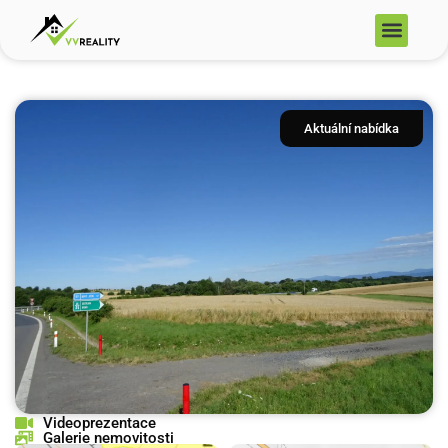
Přeskočit
Men
na
obsah
Aktuální nabídka
Videoprezentace
Galerie nemovitosti